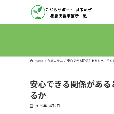
コ
ナ
ン
ビ
テ
ゲ
ン
ー
ツ
シ
へ
ョ
ス
ン
キ
に
ッ
移
プ
動
Home
代表コラム
安心できる関係があるとき、子ど
安心できる関係がある
るか
2025年10月2日