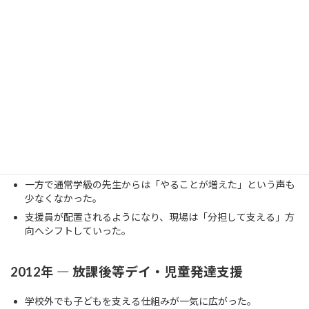
2005年 ― 発達障害者支援法
「発達障害」という言葉が広く知られるようになった。
保護者の中には診断を求める動きが急増し、学校側は「どう対
応すべきか」と戸惑いも。
先生方の間では「グレーゾーン」という言葉が頻繁に使われる
ようになり、支援の線引きに悩む場面が増えた。
2007年 ― 特別支援教育の本格実施
通級や特別支援学級の拡充により、支援の場は広がった。
一方で通常学級の先生からは「やることが増えた」という声も
少なくなかった。
支援員が配置されるようになり、現場は「分担して支える」方
向へシフトしていった。
2012年 ― 放課後等デイ・児童発達支援
学校外でも子どもを支える仕組みが一気に広がった。