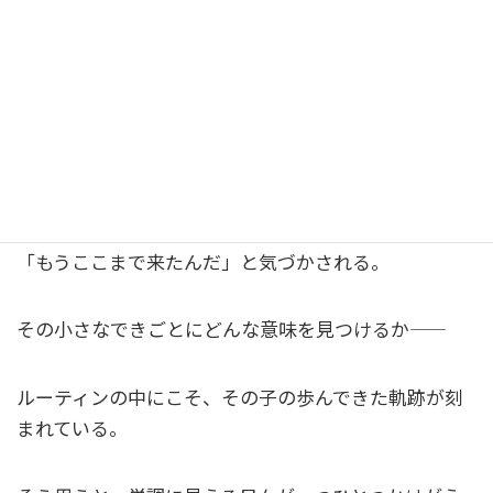
ずつ根づいていく、その子なりの足場になっていく。
支援の現場でも、特別な取り組みやイベントに目を向
けるだけでなく、「毎日の繰り返し」をどう受け止め
るかが私たちの支えにもなりますね。
「また今日も同じ場面だな」と思っていたはずが、
「もうここまで来たんだ」と気づかされる。
その小さなできごとにどんな意味を見つけるか――
ルーティンの中にこそ、その子の歩んできた軌跡が刻
まれている。