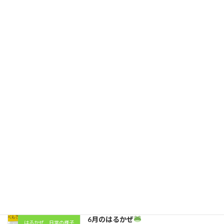
ボールキャッチで元気に体を動かしました！
2025年9月24日
最近の投稿
7月のはるかぜ
はるかぜ 日常の様子
2026年7月31日
6月のはるかぜ
Vol.2
はるかぜ 日常の様子
2026年7月7日
6月のはるかぜ
はるかぜ 日常の様子